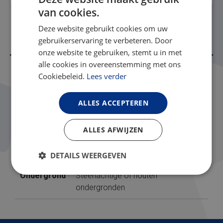
van cookies.
Deze website gebruikt cookies om uw
Product specificaties
gebruikerservaring te verbeteren. Door
onze website te gebruiken, stemt u in met
alle cookies in overeenstemming met ons
Inhoud
5KG
Cookiebeleid.
Lees verder
Op basis
2-componenten oplosmiddelvrije
ALLES ACCEPTEREN
van
epoxyhars
ALLES AFWIJZEN
Kleur
Blank
Glansgraad
Glanzend
DETAILS WEERGEVEN
Ondergrond
Steenachtige of houten
ondergronden