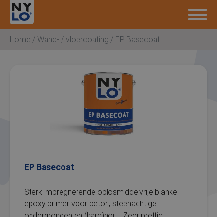
Nylocoatings
Home
/
Wand- / vloercoating
/ EP Basecoat
EP Basecoat
Sterk impregnerende oplosmiddelvrije blanke
epoxy primer voor beton, steenachtige
ondergronden en (hard)hout. Zeer prettig